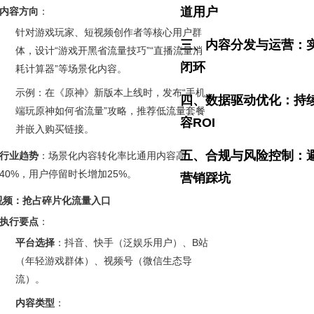
道用户
内容方向
：
针对游戏玩家、短视频创作者等核心用户群
三、内容分发与运营：
体，设计“游戏开黑省流量技巧”“直播流量消
闭环
耗计算器”等场景化内容。
示例：在《原神》新版本上线时，发布“手机
四、数据驱动优化：持
端玩原神如何省流量”攻略，推荐低流量套餐
容ROI
并嵌入购买链接。
五、合规与风险控制：
行业趋势
：场景化内容转化率比通用内容高
40%，用户停留时长增加25%。
营销踩坑
视频：抢占碎片化流量入口
执行要点
：
平台选择
：抖音、快手（泛娱乐用户）、B站
（年轻游戏群体）、视频号（微信生态导
流）。
内容类型
：