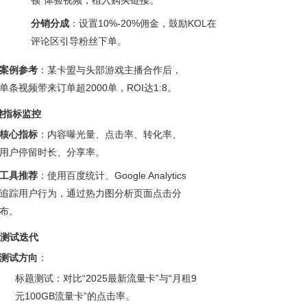
分销分成
：设置10%-20%佣金，鼓励KOL在
评论区引导粉丝下单。
案例参考
：某卡盟与头部游戏主播合作后，
单条视频带来订单超2000单，ROI达1:8。
键指标监控
核心指标
：内容曝光量、点击率、转化率、
用户停留时长、分享率。
工具推荐
：使用百度统计、Google Analytics
追踪用户行为，通过热力图分析页面点击分
布。
B测试迭代
测试方向
：
标题测试：对比“2025最新流量卡”与“月租9
元100GB流量卡”的点击率。