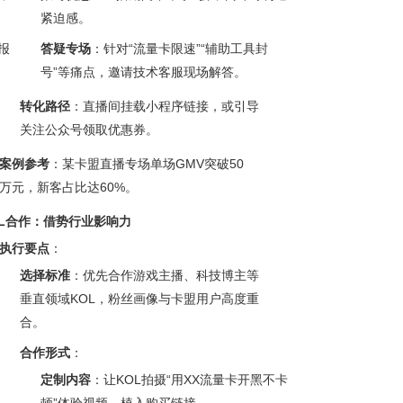
紧迫感。
报
答疑专场
：针对“流量卡限速”“辅助工具封
号”等痛点，邀请技术客服现场解答。
转化路径
：直播间挂载小程序链接，或引导
关注公众号领取优惠券。
案例参考
：某卡盟直播专场单场GMV突破50
万元，新客占比达60%。
OL合作：借势行业影响力
执行要点
：
选择标准
：优先合作游戏主播、科技博主等
垂直领域KOL，粉丝画像与卡盟用户高度重
合。
合作形式
：
定制内容
：让KOL拍摄“用XX流量卡开黑不卡
顿”体验视频，植入购买链接。