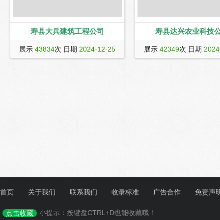
寿县大兵建筑工程公司
寿县达兴农业科技
关于企业 寿县大兵建筑工程公司成立于
寿县达兴农业科技有限公司由
展示
43834
次 日期
2024-12-25
展示
42349
次 日期
2024
2019年，位于安徽淮南市寿县。公司由
镇众兴村集体经济股份合作社
一群拥有丰富经验和专业知识的建筑师
共同出资228.34万元，公司成立
和工程师共同创立。经过多年的发展，
年注册资金600万元。位于安
公司已成为业内知名的建筑工程公司之
市寿县众兴村椿树组，养殖基地
一。公司拥有一支实力雄厚的团队，包
亩，一期建设现代化循环水育
括建筑师、土木工程师、结构工程师
车间9座，滤水棚1座，滤水外
等。 建筑工程公司的专业领域涵盖了各
仓库、冷库、办公区等,养殖车
类建筑项目的设计、建造和管理。公司
进的物理过滤，生物过滤和化
擅长高层建筑、商业综合体、住宅小
术确保养殖水质达标，其中养
区、工业厂房等不同类型的建筑。无论
漂浮板，可以种养水生蔬菜，
是从设计方案的制定，还是工程进度的
共生模式。
控制，
首页
关于我们
联系我们
收录标准
广告合作
免责声
小提示：按键盘CTRL+D也能收藏哦！
点击收藏