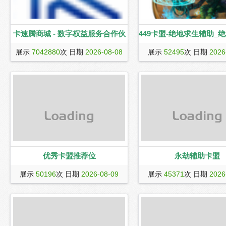
卡速腾商城 - 数字权益服务合作伙
449卡盟-绝地求生辅助_
卡速腾网络是面向虚拟数字产品行业的
449卡盟（www.449km.co
伴
盟_永劫无间辅助_永劫
展示
7042880
次 日期
2026-08-08
展示
52495
次 日期
2026
一站式充值平台。经营业务覆盖了视频
游戏辅助卡盟,主打绝地求生辅
会员、生活服务、游戏道具、文娱会
生卡盟,永劫无间卡盟,永劫无间辅
_CF辅助卡盟_LOL卡盟_
员、食品生鲜、知识教育、兑换卷卡、
助,cf卡盟,lol卡盟,lol辅助,dnf卡
_CSGO_吃鸡等热门游
音乐会员、阅读教育、游戏加速器、生
助,绝地求生黑号,吃鸡辅助,csg
活票务、游戏点卡、会员业务等所有虚
众多游戏辅助卡盟,货源稳定齐
拟类产品，我们致力于打造全国最受尊
盟首选平台。
敬的数字产业系统类型团队，打造全国
最受尊敬的数字产业服务平台
优秀卡盟推荐位
永劫辅助卡盟
dsadsadsadsa
909卡盟(www.909km.com
展示
50196
次 日期
2026-08-09
展示
45371
次 日期
2026
全网最新最稳定的绝地求生辅助
间卡盟辅助,三角洲行动辅助,
瞄,锁头追踪,飞天遁地,自动振刀,
自动连招,等功能,由国外大神打
定又好用