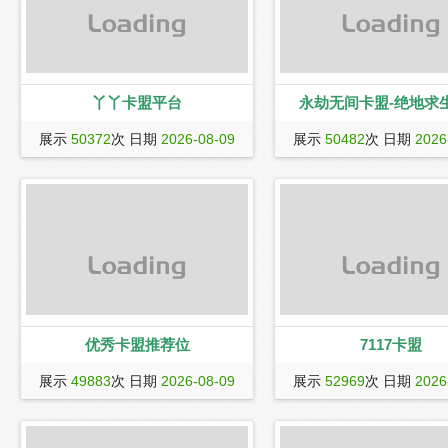
丫丫卡盟平台
永劫无间卡盟-绝地求
丫丫卡盟平台
9557卡盟(www.9557km.cn)
展示
50372
次 日期
2026-08-09
展示
50482
次 日期
2026
的永劫无间卡盟,绝地求生卡盟
卡盟,吃鸡卡盟,无畏契约卡盟,
卡盟,lol英雄联盟,辅助卡盟,dn
铲之战卡盟,APEX卡盟,csgo
般的售后,低价批卡卡盟,ios手
热门游戏辅助卡密和游戏黑号
购买的平台总站!
优秀卡盟推荐位
7117卡盟
大的萨达
7117卡盟（www.7117km.c
展示
49883
次 日期
2026-08-09
展示
52969
次 日期
2026
的游戏辅助卡盟,主打永劫无间
无间辅助,绝地求生辅助,绝地
盟,CF辅助,CF卡盟,LOL卡盟,L