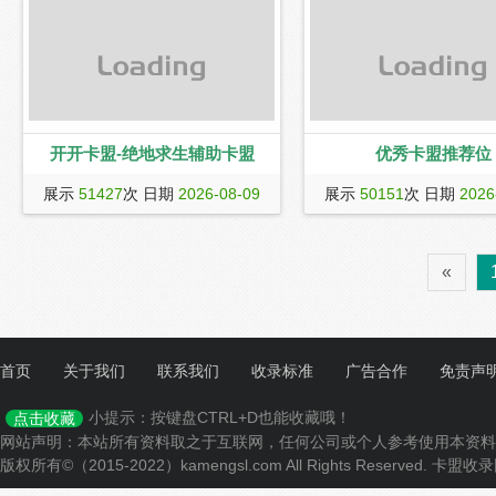
助,DNF卡盟,DNF辅助,和平精
畏契约卡盟,吃鸡辅助,CSGO卡
游戏辅助卡盟,货源稳定齐全,
选平台。
开开卡盟-绝地求生辅助卡盟
优秀卡盟推荐位
开开卡盟（www.kaikai08.com）是专业
展示
51427
次 日期
2026-08-09
展示
50151
次 日期
2026
的游戏辅助卡盟,主打绝地求生辅助,绝地
求生卡盟,永劫无间卡盟,永劫无间辅助,cf
辅助,cf卡盟,lol卡盟,lol辅助,dnf卡盟,dnf
«
辅助,和平精英卡盟,无畏契约卡盟,吃鸡
辅助,csgo卡盟,等众多游戏辅助卡盟,货
源稳定齐全,玩家的首选平台。
首页
关于我们
联系我们
收录标准
广告合作
免责声
小提示：按键盘CTRL+D也能收藏哦！
点击收藏
网站声明：本站所有资料取之于互联网，任何公司或个人参考使用本资料
版权所有©（2015-2022）kamengsl.com All Rights Reserved.
卡盟收录