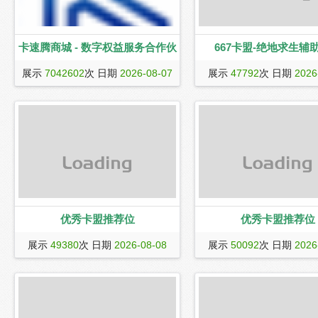
卡速腾商城 - 数字权益服务合作伙
667卡盟-绝地求生辅
卡速腾网络是面向虚拟数字产品行业的
低价卡盟-绝地求生卡盟
伴
展示
7042602
次 日期
2026-08-07
展示
47792
次 日期
2026
一站式充值平台。经营业务覆盖了视频
会员、生活服务、游戏道具、文娱会
员、食品生鲜、知识教育、兑换卷卡、
音乐会员、阅读教育、游戏加速器、生
活票务、游戏点卡、会员业务等所有虚
拟类产品，我们致力于打造全国最受尊
敬的数字产业系统类型团队，打造全国
最受尊敬的数字产业服务平台
优秀卡盟推荐位
优秀卡盟推荐位
dsadsadsadsa
展示
49380
次 日期
2026-08-08
展示
50092
次 日期
2026