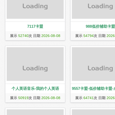
7117卡盟
988低价辅助卡盟
7117卡盟（www.7117km.com）是专业
988卡盟(www.988km.com
展示
52740
次 日期
2026-08-08
展示
54794
次 日期
2026
的游戏辅助卡盟,主打永劫无间卡盟,永劫
游戏辅助卡盟发卡网平台,全网
无间辅助,绝地求生辅助,绝地求生卡
定的永劫无间辅助,绝地求生辅
盟,CF辅助,CF卡盟,LOL卡盟,LOL辅
线辅助,csgo,无畏契约,DNF等
助,DNF卡盟,DNF辅助,和平精英卡盟,无
自瞄,锁头追踪,飞天遁地,无后
畏契约卡盟,吃鸡辅助,CSGO卡盟,等众多
种功能,并附带各类游戏黑号,白
游戏辅助卡盟,货源稳定齐全,代理加盟首
由各种专业实力团队打造,防封
选平台。
用！
个人英语音乐-我的个人英语
9557卡盟-低价辅助卡盟
9557卡盟(www.9557km.cn)
卡盟-绝地求生卡
展示
50919
次 日期
2026-08-08
展示
64741
次 日期
2026
的永劫无间卡盟,绝地求生卡盟
卡盟,吃鸡卡盟,无畏契约卡盟,
卡盟,lol英雄联盟,辅助卡盟,dn