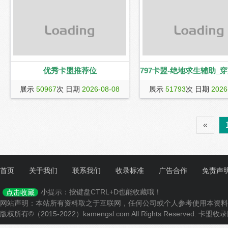
铲之战卡盟,APEX卡盟,csgo
般的售后,低价批卡卡盟,ios手
热门游戏辅助卡密和游戏黑号
购买的平台总站!
优秀卡盟推荐位
797卡盟-绝地求生辅助_
797卡盟（www.0797ky.co
技_LOL脚本_DNF脚本
展示
50967
次 日期
2026-08-08
展示
51793
次 日期
2026
辅助,绝地求生黑号,cf排位号
小号的自助发卡网。为游戏玩
号,CF排位号
定的穿越火线排位辅助_绝地
«
_csgo账号和csgo辅助_吃鸡
永劫无间黑号,选购游戏排位号,
号请选择797卡盟！
首页
关于我们
联系我们
收录标准
广告合作
免责声
小提示：按键盘CTRL+D也能收藏哦！
点击收藏
网站声明：本站所有资料取之于互联网，任何公司或个人参考使用本资料
版权所有©（2015-2022）kamengsl.com All Rights Reserved.
卡盟收录