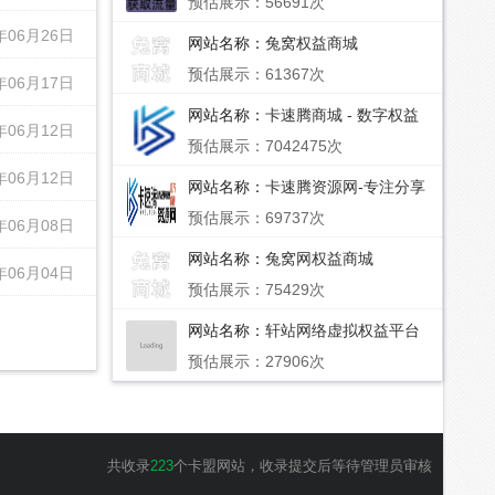
预估展示：56691次
年06月26日
网站名称：
兔窝权益商城
预估展示：61367次
年06月17日
网站名称：
卡速腾商城 - 数字权益
年06月12日
服务合作伙伴
预估展示：7042475次
年06月12日
网站名称：
卡速腾资源网-专注分享
网络精品资源平台,免费软件,活动
预估展示：69737次
年06月08日
线报,网站源码,QQ技术,卡速腾教程
网,小刀娱乐网-专注分享网络精品
网站名称：
兔窝网权益商城
资源平台,免费软件,活动线报,网站
年06月04日
源码,QQ技术,卡速腾教程网,小刀娱
预估展示：75429次
乐网
网站名称：
轩站网络虚拟权益平台
商城
预估展示：27906次
共收录
223
个卡盟网站，收录提交后等待管理员审核